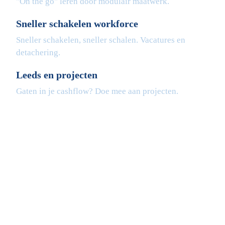
"On the go" leren door modulair maatwerk.
Sneller schakelen workforce
Sneller schakelen, sneller schalen. Vacatures en
detachering.
Leeds en projecten
Gaten in je cashflow? Doe mee aan projecten.
Fleximaal
Een beter bedrijf
Een initiatief van Stichting Toekomstplannen
Wij ontvangen u graag,
Bezoek op afspraak