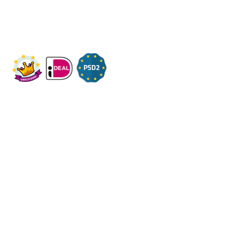
KVK: 14083470
Check ons op Fleximaal.nl
Onderwerpen
Over ons
Contact
Volg ons op social
Algemene voorwaarden
-
Privacy
Regels
Helpdesk
-
-
-