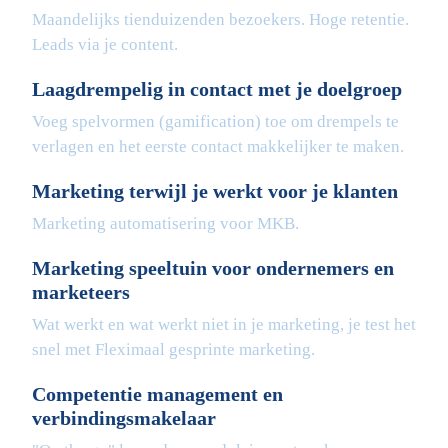
Maandelijks tienduizenden bezoekers. Hoge retentie.
Leads via je content.
Laagdrempelig in contact met je doelgroep
Voeg spelvormen (gamification) toe om drempels te
verlagen en het eerste contact makkelijker te maken.
Marketing terwijl je werkt voor je klanten
Marketing automatisering voor MKB.
Marketing speeltuin voor ondernemers en
marketeers
Wat werkt en wat werkt niet in je marketing, je test het
snel met Fleximaal gesprinte marketing.
Competentie management en
verbindingsmakelaar