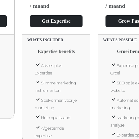
/ maand
/ maand
Get Expertise
Grow Fas
WHAT'S INCLUDED
WHAT'S POSSIBLE
Expertise benefits
Groei bene
Advies plus
Expertise pl
Expertise
Groei
Slimme marketing
SEO op je e
instrumenten
website
Spelvormen voor je
Automatisc
marketing
marketing
Hulp op afstand
Marketing d
analyse
Afgestemde
Expertise o
expertise