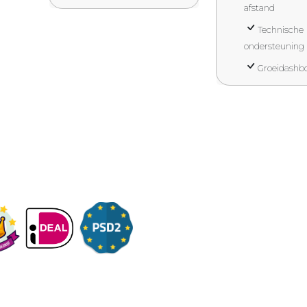
afstand
Technische
ondersteuning
Groeidashb
Onderwerpen
Over ons
Contact