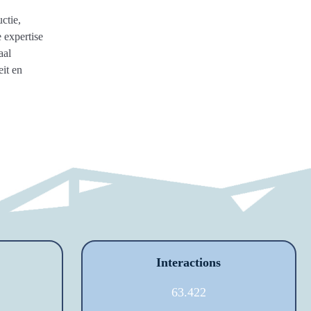
ctie,
e expertise
aal
it en
Interactions
63.422