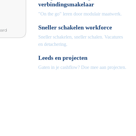
verbindingsmakelaar
"On the go" leren door modulair maatwerk.
Sneller schakelen workforce
oard
Sneller schakelen, sneller schalen. Vacatures
en detachering.
Leeds en projecten
Gaten in je cashflow? Doe mee aan projecten.
Volg ons op social