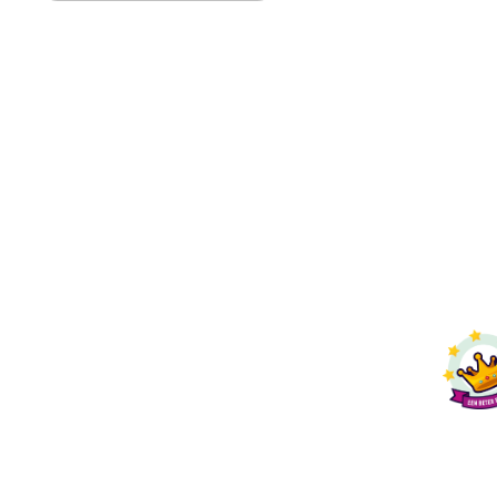
Fleximaal
Een beter bedrijf
Een initiatief van Stichting
Toekomstplannen