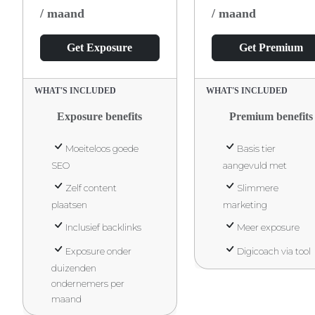
/ maand
/ maand
Get Exposure
Get Premium
WHAT'S INCLUDED
WHAT'S INCLUDED
Exposure benefits
Premium benefits
Moeiteloos goede
Basis tier
SEO
aangevuld met
Zelf content
Slimmere
plaatsen
marketing
Inclusief backlinks
Meer exposure
Exposure onder
Digicoach via tool
duizenden
ondernemers per
maand