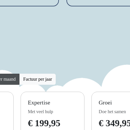
er maand
Factuur per jaar
Expertise
Groei
Met veel hulp
Doe het samen
€ 199,95
€ 349,9