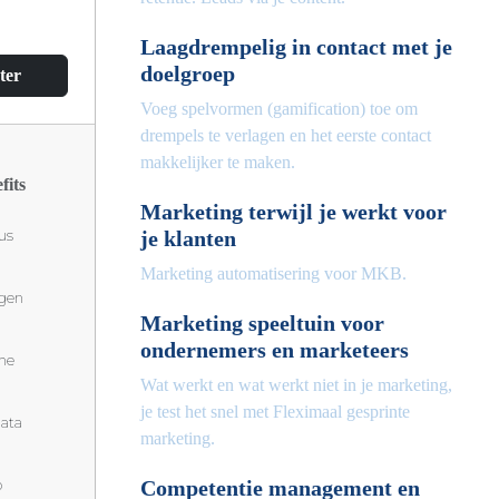
Laagdrempelig in contact met je
doelgroep
ter
Voeg spelvormen (gamification) toe om
drempels te verlagen en het eerste contact
makkelijker te maken.
fits
Marketing terwijl je werkt voor
je klanten
us
Marketing automatisering voor MKB.
igen
Marketing speeltuin voor
ondernemers en marketeers
he
Wat werkt en wat werkt niet in je marketing,
je test het snel met Fleximaal gesprinte
ata
marketing.
Competentie management en
p