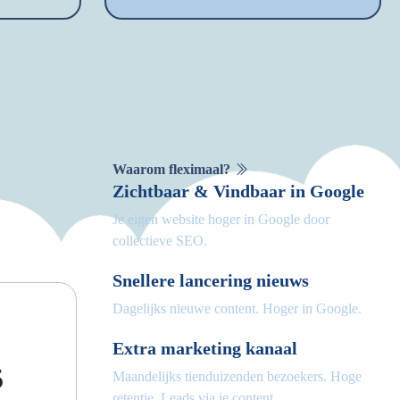
Waarom fleximaal?
Zichtbaar & Vindbaar in Google
Je eigen website hoger in Google door
collectieve SEO.
Snellere lancering nieuws
Dagelijks nieuwe content. Hoger in Google.
Extra marketing kanaal
5
Maandelijks tienduizenden bezoekers. Hoge
retentie. Leads via je content.