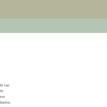
cht van
 We
ieve
iseren.