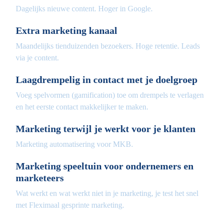
Dagelijks nieuwe content. Hoger in Google.
Extra marketing kanaal
Maandelijks tienduizenden bezoekers. Hoge retentie. Leads
via je content.
Laagdrempelig in contact met je doelgroep
Voeg spelvormen (gamification) toe om drempels te verlagen
en het eerste contact makkelijker te maken.
Marketing terwijl je werkt voor je klanten
Marketing automatisering voor MKB.
Marketing speeltuin voor ondernemers en
marketeers
Wat werkt en wat werkt niet in je marketing, je test het snel
met Fleximaal gesprinte marketing.