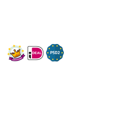
Wij ontvangen u graag,
Bezoek op afspraak
KVK: 14083470
Check ons op Fleximaal.nl
Onderwerpen
Over ons
Contact
Volg ons op social