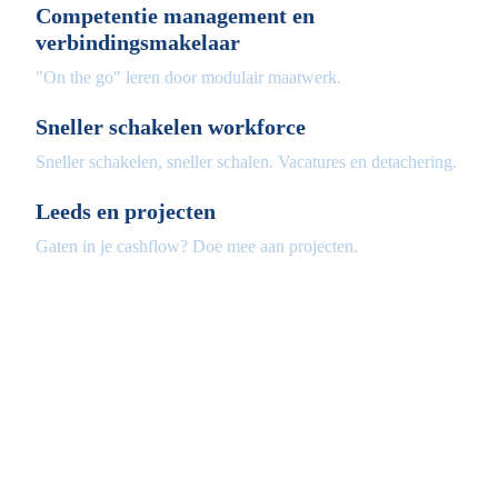
Competentie management en
verbindingsmakelaar
"On the go" leren door modulair maatwerk.
Sneller schakelen workforce
Sneller schakelen, sneller schalen. Vacatures en detachering.
Leeds en projecten
Gaten in je cashflow? Doe mee aan projecten.
Fleximaal
Een beter bedrijf
Een initiatief van Stichting Toekomstplannen