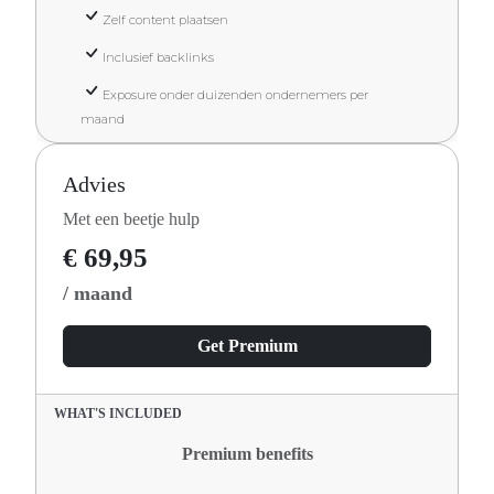
Zelf content plaatsen
Inclusief backlinks
Exposure onder duizenden ondernemers per
maand
Advies
Met een beetje hulp
€ 69,95
/ maand
Get Premium
WHAT'S INCLUDED
Premium benefits