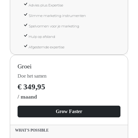
Advies plus Expertise
Slimme marketing instrumenten
Spelvormen voor je marketing
Hulp op afstand
Afgestemde expertise
Groei
Doe het samen
€ 349,95
/ maand
Grow Faster
WHAT'S POSSIBLE