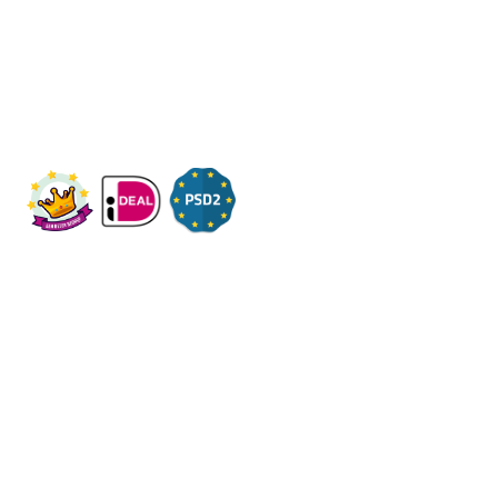
Wij ontvangen u graag,
Bezoek op afspraak
KVK: 14083470
Check ons op Fleximaal.nl
Onderwerpen
Over ons
Contact
Volg ons op social