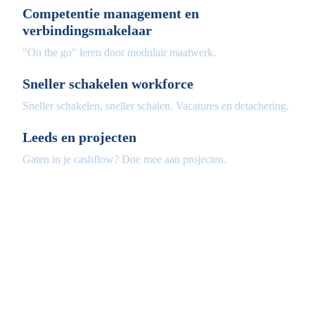
Competentie management en
verbindingsmakelaar
"On the go" leren door modulair maatwerk.
Sneller schakelen workforce
Sneller schakelen, sneller schalen. Vacatures en detachering.
Leeds en projecten
Gaten in je cashflow? Doe mee aan projecten.
Fleximaal
Een beter bedrijf
Een initiatief van Stichting Toekomstplannen