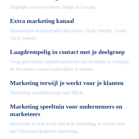
Dagelijks nieuwe content. Hoger in Google.
Extra marketing kanaal
Maandelijks tienduizenden bezoekers. Hoge retentie. Leads
via je content.
Laagdrempelig in contact met je doelgroep
Voeg spelvormen (gamification) toe om drempels te verlagen
en het eerste contact makkelijker te maken.
Marketing terwijl je werkt voor je klanten
Marketing automatisering voor MKB.
Marketing speeltuin voor ondernemers en
marketeers
Wat werkt en wat werkt niet in je marketing, je test het snel
met Fleximaal gesprinte marketing.