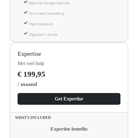
Basis tier aangevuld met
Slimmere marketing
Meer exposure
Digicoach via tool
Expertise
Met veel hulp
€ 199,95
/ maand
Get Expertise
WHAT'S INCLUDED
Expertise benefits