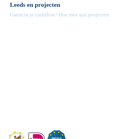
Leeds en projecten
Gaten in je cashflow? Doe mee aan projecten.
Fleximaal
Een beter bedrijf
Een initiatief van Stichting Toekomstplannen
Wij ontvangen u graag,
Bezoek op afspraak
KVK: 14083470
Check ons op Fleximaal.nl