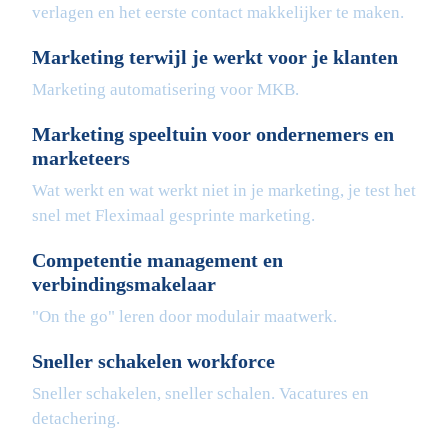
verlagen en het eerste contact makkelijker te maken.
Marketing terwijl je werkt voor je klanten
Marketing automatisering voor MKB.
Marketing speeltuin voor ondernemers en
marketeers
Wat werkt en wat werkt niet in je marketing, je test het
snel met Fleximaal gesprinte marketing.
Competentie management en
verbindingsmakelaar
"On the go" leren door modulair maatwerk.
Sneller schakelen workforce
Sneller schakelen, sneller schalen. Vacatures en
detachering.