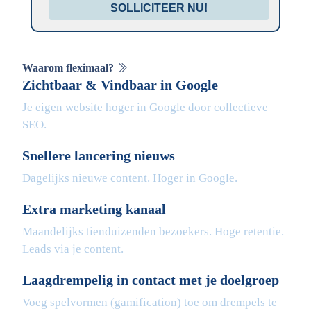
SOLLICITEER NU!
Waarom fleximaal?
Zichtbaar & Vindbaar in Google
Je eigen website hoger in Google door collectieve
SEO.
Snellere lancering nieuws
Dagelijks nieuwe content. Hoger in Google.
Extra marketing kanaal
Maandelijks tienduizenden bezoekers. Hoge retentie.
Leads via je content.
Laagdrempelig in contact met je doelgroep
Voeg spelvormen (gamification) toe om drempels te