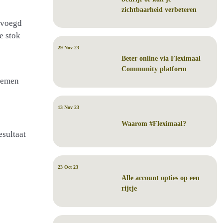
zichtbaarheid verbeteren
gevoegd
e stok
29 Nov 23
Beter online via Fleximaal
Community platform
rnemen
13 Nov 23
Waarom #Fleximaal?
esultaat
23 Oct 23
Alle account opties op een
rijtje