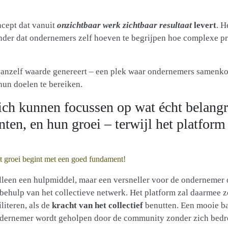
ncept dat vanuit
onzichtbaar werk zichtbaar resultaat
levert
. H
onder dat ondernemers zelf hoeven te begrijpen hoe complexe p
vanzelf waarde genereert – een plek waar ondernemers samenk
hun doelen te bereiken.
ch kunnen focussen op wat écht belangri
nten, en hun groei – terwijl het platfor
 groei begint met een goed fundament!
 alleen een hulpmiddel, maar een versneller voor de ondernemer 
t behulp van het collectieve netwerk. Het platform zal daarmee 
literen, als de
kracht van het collectief
benutten. Een mooie b
ondernemer wordt geholpen door de community zonder zich bedr