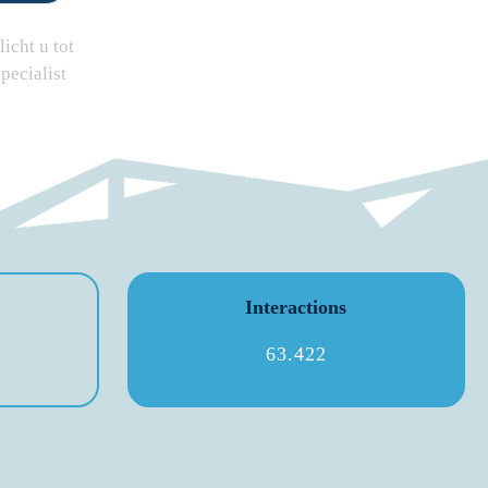
icht u tot
pecialist
Interactions
63.422