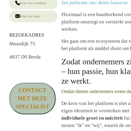
Een publicatie van: Robin Louwerse
Klik voor telefoon
Fleximaal is een baanbrekend co
Klik voor mail
platform ontzorgt en versterkt z
werken.
BEZOEKADRES
Het gaat om een ecosysteem dat 
Maasdijk 75
het platform als middel dient om 
4837 DS Breda
Zodat ondernemers zi
– hun passie, hun kla
ze werkt.
CONTACT
Omdat slimme ondernemers weten dat
MET DEZE
De kern van het platform is niet
SPECIALIST
eigen identiteit te versterken me
individuele groei en uniciteit
faci
tussen "ik" en "wij", waarin de 