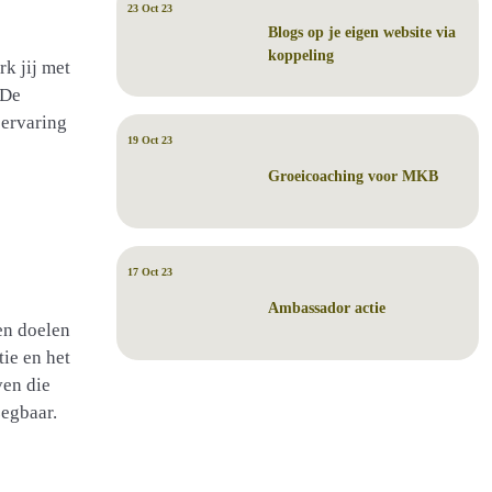
23 Oct 23
Blogs op je eigen website via
koppeling
k jij met
 De
 ervaring
19 Oct 23
Groeicoaching voor MKB
17 Oct 23
Ambassador actie
en doelen
tie en het
ven die
zegbaar.