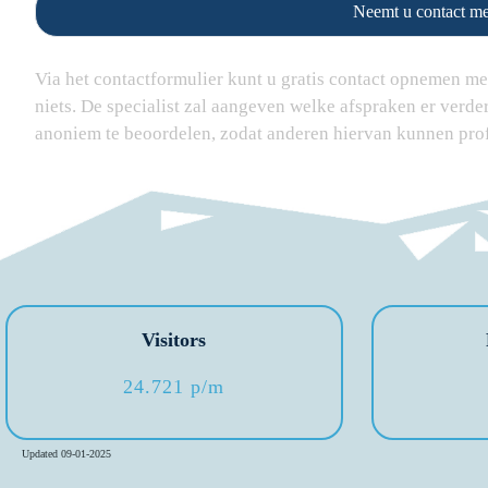
Neemt u contact me
Via het contactformulier kunt u gratis contact opnemen met 
niets. De specialist zal aangeven welke afspraken er verd
anoniem te beoordelen, zodat anderen hiervan kunnen pro
Visitors
24.721 p/m
Updated 09-01-2025