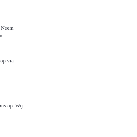
n. Neem
n.
 op via
ons op. Wij