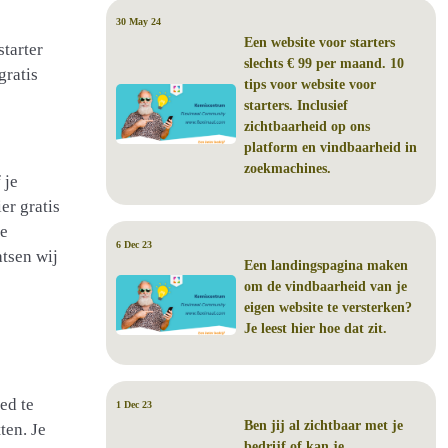
30 May 24
Een website voor starters
tarter
slechts € 99 per maand. 10
gratis
tips voor website voor
starters. Inclusief
zichtbaarheid op ons
platform en vindbaarheid in
zoekmachines.
 je
er gratis
de
6 Dec 23
atsen wij
Een landingspagina maken
om de vindbaarheid van je
eigen website te versterken?
Je leest hier hoe dat zit.
oed te
1 Dec 23
Ben jij al zichtbaar met je
ten. Je
bedrijf of kan je