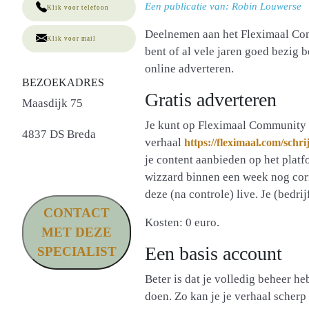
Een publicatie van: Robin Louwerse
Klik voor telefoon
Deelnemen aan het Fleximaal Comm
Klik voor mail
bent of al vele jaren goed bezig 
online adverteren.
BEZOEKADRES
Gratis adverteren
Maasdijk 75
Je kunt op Fleximaal Community al
4837 DS Breda
verhaal
https://fleximaal.com/schrij
je content aanbieden op het plat
wizzard binnen een week nog corri
deze (na controle) live. Je (bedri
CONTACT
Kosten: 0 euro.
MET DEZE
Een basis account
SPECIALIST
Beter is dat je volledig beheer he
doen. Zo kan je je verhaal scherp 