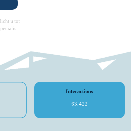
icht u tot
pecialist
Interactions
63.422