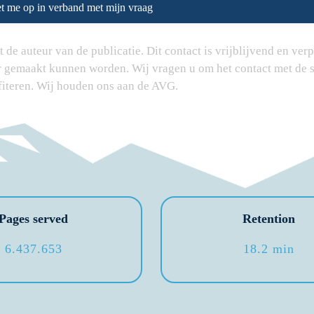
t me op in verband met mijn vraag
de auteur van de publicatie. Dit contact is vrijblijvend en verpl
er gemaakt kunnen worden. Wij vragen u om het contact met de s
fiteren. Wij houden ons aan de AVG.
Pages served
Retention
6.437.653
18.2 min