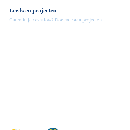
Leeds en projecten
Gaten in je cashflow? Doe mee aan projecten.
Fleximaal
Een beter bedrijf
Een initiatief van Stichting Toekomstplannen
Wij ontvangen u graag,
Bezoek op afspraak
KVK: 14083470
Check ons op Fleximaal.nl