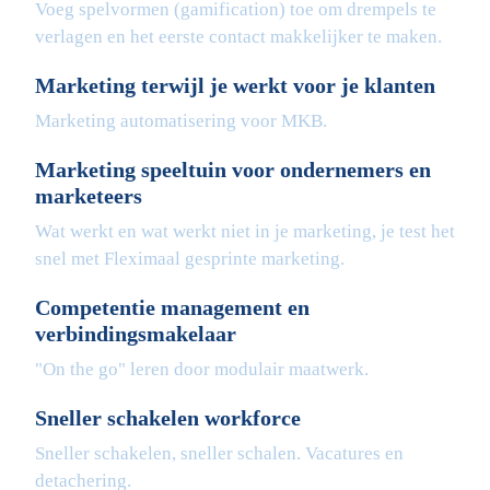
Voeg spelvormen (gamification) toe om drempels te
verlagen en het eerste contact makkelijker te maken.
Marketing terwijl je werkt voor je klanten
Marketing automatisering voor MKB.
Marketing speeltuin voor ondernemers en
marketeers
Wat werkt en wat werkt niet in je marketing, je test het
snel met Fleximaal gesprinte marketing.
Competentie management en
verbindingsmakelaar
"On the go" leren door modulair maatwerk.
Sneller schakelen workforce
Sneller schakelen, sneller schalen. Vacatures en
detachering.