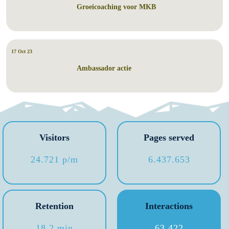
Groeicoaching voor MKB
17 Oct 23
Ambassador actie
Visitors
Pages served
24.721 p/m
6.437.653
Retention
Interactions
18.2 min
63.422