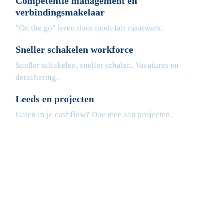
Competentie management en
verbindingsmakelaar
"On the go" leren door modulair maatwerk.
Sneller schakelen workforce
Sneller schakelen, sneller schalen. Vacatures en
detachering.
Leeds en projecten
Gaten in je cashflow? Doe mee aan projecten.
Fleximaal
Een beter bedrijf
Een initiatief van Stichting Toekomstplannen