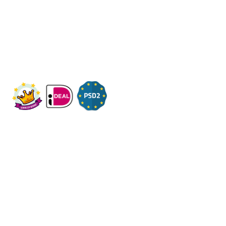
Wij ontvangen u graag,
Bezoek op afspraak
KVK: 14083470
Check ons op Fleximaal.nl
Onderwerpen
Over ons
Contact
Volg ons op social