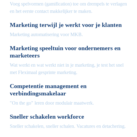
Voeg spelvormen (gamification) toe om drempels te verlagen
en het eerste contact makkelijker te maken.
Marketing terwijl je werkt voor je klanten
Marketing automatisering voor MKB.
Marketing speeltuin voor ondernemers en
marketeers
Wat werkt en wat werkt niet in je marketing, je test het snel
met Fleximaal gesprinte marketing.
Competentie management en
verbindingsmakelaar
"On the go" leren door modulair maatwerk.
Sneller schakelen workforce
Sneller schakelen, sneller schalen. Vacatures en detachering.