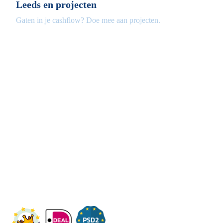
Leeds en projecten
Gaten in je cashflow? Doe mee aan projecten.
Fleximaal
Een beter bedrijf
Een initiatief van Stichting Toekomstplannen
Wij ontvangen u graag,
Bezoek op afspraak
KVK: 14083470
Check ons op Fleximaal.nl