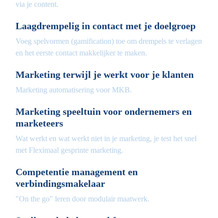
via je content.
Laagdrempelig in contact met je doelgroep
Voeg spelvormen (gamification) toe om drempels te verlagen
en het eerste contact makkelijker te maken.
Marketing terwijl je werkt voor je klanten
Marketing automatisering voor MKB.
Marketing speeltuin voor ondernemers en
marketeers
Wat werkt en wat werkt niet in je marketing, je test het snel
met Fleximaal gesprinte marketing.
Competentie management en
verbindingsmakelaar
"On the go" leren door modulair maatwerk.