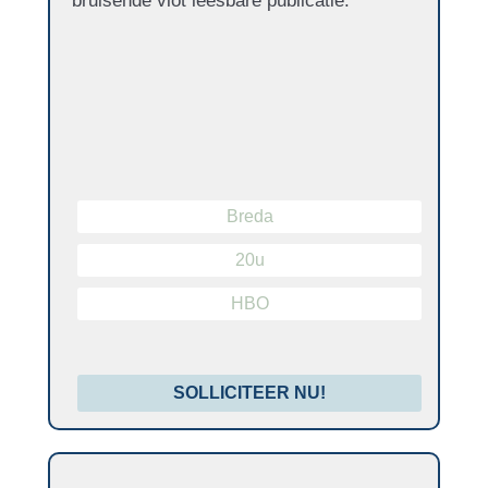
bruisende vlot leesbare publicatie.
Breda
20u
HBO
SOLLICITEER NU!