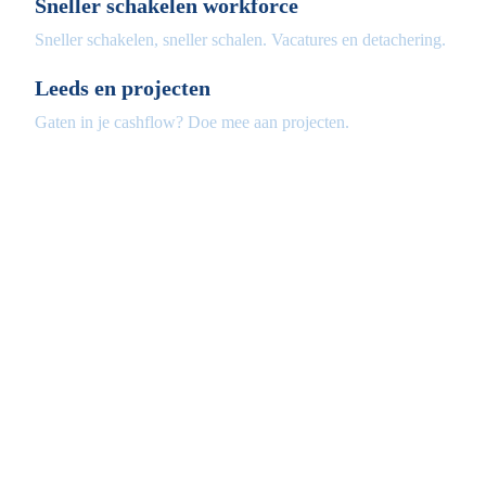
Sneller schakelen workforce
Sneller schakelen, sneller schalen. Vacatures en detachering.
Leeds en projecten
Gaten in je cashflow? Doe mee aan projecten.
Fleximaal
Een beter bedrijf
Een initiatief van Stichting Toekomstplannen
Wij ontvangen u graag,
Bezoek op afspraak
KVK: 14083470