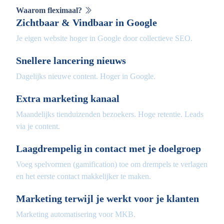
Waarom fleximaal?
Zichtbaar & Vindbaar in Google
Je eigen website hoger in Google door collectieve SEO.
Snellere lancering nieuws
Dagelijks nieuwe content. Hoger in Google.
Extra marketing kanaal
Maandelijks tienduizenden bezoekers. Hoge retentie. Leads
via je content.
Laagdrempelig in contact met je doelgroep
Voeg spelvormen (gamification) toe om drempels te verlagen
en het eerste contact makkelijker te maken.
Marketing terwijl je werkt voor je klanten
Marketing automatisering voor MKB.