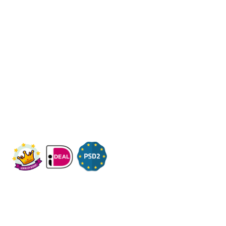
Een beter bedrijf
Een initiatief van Stichting Toekomstplannen
Wij ontvangen u graag,
Bezoek op afspraak
KVK: 14083470
Check ons op Fleximaal.nl
Onderwerpen
Over ons
Contact