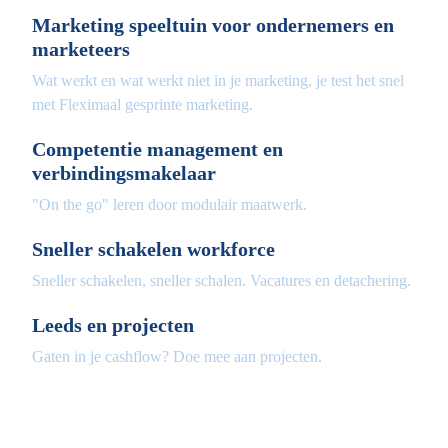
Marketing speeltuin voor ondernemers en
marketeers
Wat werkt en wat werkt niet in je marketing, je test het snel
met Fleximaal gesprinte marketing.
Competentie management en
verbindingsmakelaar
"On the go" leren door modulair maatwerk.
Sneller schakelen workforce
Sneller schakelen, sneller schalen. Vacatures en detachering.
Leeds en projecten
Gaten in je cashflow? Doe mee aan projecten.
Fleximaal