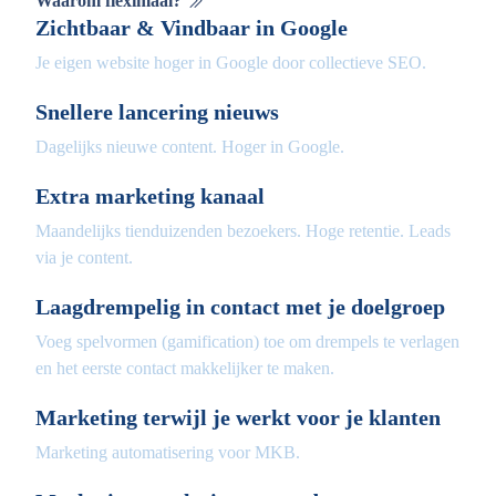
Waarom fleximaal?
Zichtbaar & Vindbaar in Google
Je eigen website hoger in Google door collectieve SEO.
Snellere lancering nieuws
Dagelijks nieuwe content. Hoger in Google.
Extra marketing kanaal
Maandelijks tienduizenden bezoekers. Hoge retentie. Leads
via je content.
Laagdrempelig in contact met je doelgroep
Voeg spelvormen (gamification) toe om drempels te verlagen
en het eerste contact makkelijker te maken.
Marketing terwijl je werkt voor je klanten
Marketing automatisering voor MKB.