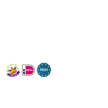
Een beter bedrijf
Een initiatief van Stichting Toekomstplannen
Wij ontvangen u graag,
Bezoek op afspraak
KVK: 14083470
Check ons op Fleximaal.nl
Onderwerpen
Over ons
Contact