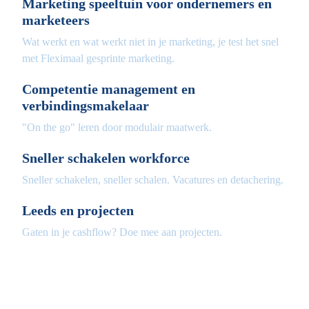
Marketing speeltuin voor ondernemers en
marketeers
Wat werkt en wat werkt niet in je marketing, je test het snel
met Fleximaal gesprinte marketing.
Competentie management en
verbindingsmakelaar
"On the go" leren door modulair maatwerk.
Sneller schakelen workforce
Sneller schakelen, sneller schalen. Vacatures en detachering.
Leeds en projecten
Gaten in je cashflow? Doe mee aan projecten.
Fleximaal