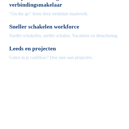
verbindingsmakelaar
"On the go" leren door modulair maatwerk.
Sneller schakelen workforce
Sneller schakelen, sneller schalen. Vacatures en detachering.
Leeds en projecten
Gaten in je cashflow? Doe mee aan projecten.
Fleximaal
Een beter bedrijf
Een initiatief van Stichting Toekomstplannen
Wij ontvangen u graag,