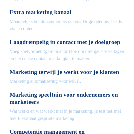
Extra marketing kanaal
Maandelijks tienduizenden bezoekers. Hoge retentie. Leads
via je content.
Laagdrempelig in contact met je doelgroep
Voeg spelvormen (gamification) toe om drempels te verlagen
en het eerste contact makkelijker te maken.
Marketing terwijl je werkt voor je klanten
Marketing automatisering voor MKB.
Marketing speeltuin voor ondernemers en
marketeers
Wat werkt en wat werkt niet in je marketing, je test het snel
met Fleximaal gesprinte marketing.
Competentie management en