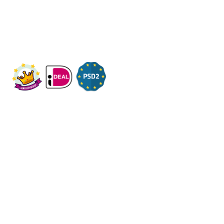
Bezoek op afspraak
KVK: 14083470
Check ons op Fleximaal.nl
Onderwerpen
Over ons
Contact
Volg ons op social
Algemene voorwaarden
-