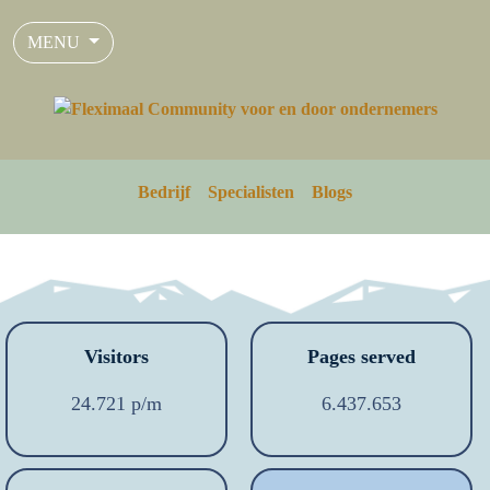
MENU
Bedrijf
Specialisten
Blogs
Visitors
Pages served
24.721 p/m
6.437.653