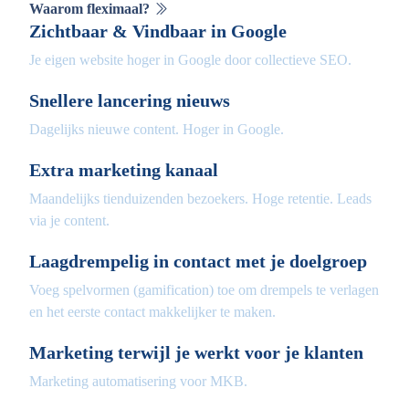
Waarom fleximaal?
Zichtbaar & Vindbaar in Google
Je eigen website hoger in Google door collectieve SEO.
Snellere lancering nieuws
Dagelijks nieuwe content. Hoger in Google.
Extra marketing kanaal
Maandelijks tienduizenden bezoekers. Hoge retentie. Leads
via je content.
Laagdrempelig in contact met je doelgroep
Voeg spelvormen (gamification) toe om drempels te verlagen
en het eerste contact makkelijker te maken.
Marketing terwijl je werkt voor je klanten
Marketing automatisering voor MKB.