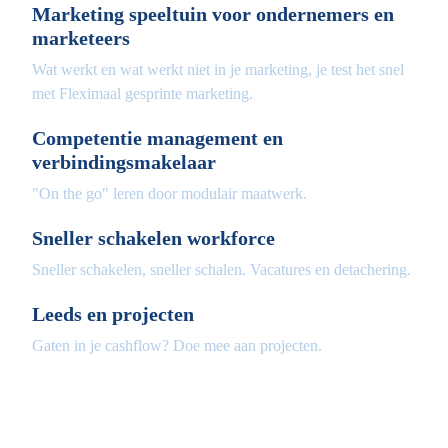
Marketing speeltuin voor ondernemers en
marketeers
Wat werkt en wat werkt niet in je marketing, je test het snel
met Fleximaal gesprinte marketing.
Competentie management en
verbindingsmakelaar
"On the go" leren door modulair maatwerk.
Sneller schakelen workforce
Sneller schakelen, sneller schalen. Vacatures en detachering.
Leeds en projecten
Gaten in je cashflow? Doe mee aan projecten.
Fleximaal