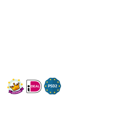
Een beter bedrijf
Een initiatief van Stichting Toekomstplannen
Wij ontvangen u graag,
Bezoek op afspraak
KVK: 14083470
Check ons op Fleximaal.nl
Onderwerpen
Over ons
Contact