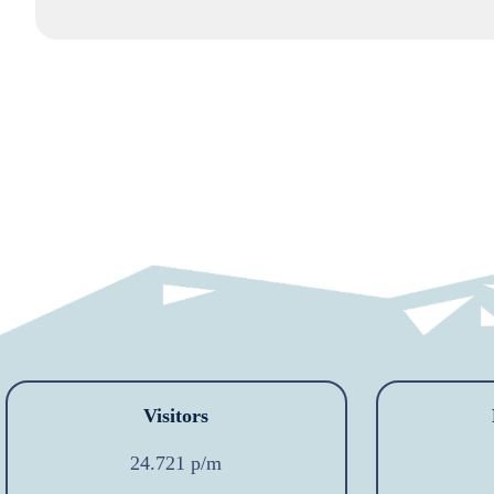
Visitors
24.721 p/m