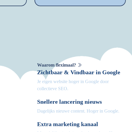
Waarom fleximaal?
Zichtbaar & Vindbaar in Google
Je eigen website hoger in Google door
collectieve SEO.
Snellere lancering nieuws
Dagelijks nieuwe content. Hoger in Google.
Extra marketing kanaal