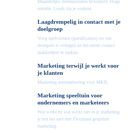
Maandelijks tienduizenden bezoekers. Hoge
retentie. Leads via je content.
Laagdrempelig in contact met je
doelgroep
Voeg spelvormen (gamification) toe om
drempels te verlagen en het eerste contact
makkelijker te maken.
Marketing terwijl je werkt voor
je klanten
Marketing automatisering voor MKB.
Marketing speeltuin voor
ondernemers en marketeers
Wat werkt en wat werkt niet in je marketing,
je test het snel met Fleximaal gesprinte
marketing.