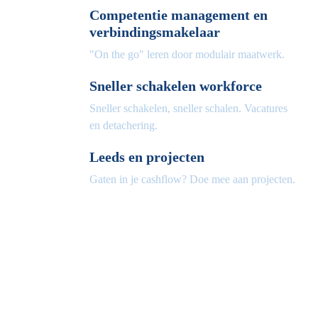
Competentie management en
verbindingsmakelaar
"On the go" leren door modulair maatwerk.
Sneller schakelen workforce
Sneller schakelen, sneller schalen. Vacatures
en detachering.
Leeds en projecten
Gaten in je cashflow? Doe mee aan projecten.
Volg ons op social