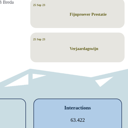
B Breda
25 Sep 23
Fijnproever Prestatie
25 Sep 23
Verjaardagswijn
Interactions
63.422