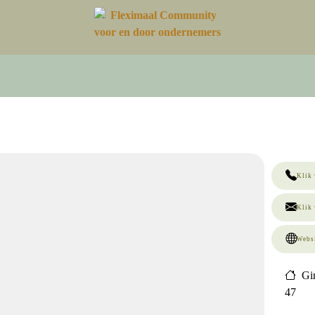
Klik 
Klik 
Webs
Gi
47