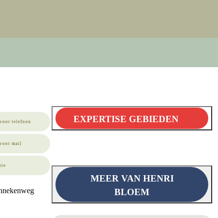
EXPERTISE GEBIEDEN
voor telefoon
voor mail
ite
MEER VAN HENRI
nnekenweg
BLOEM